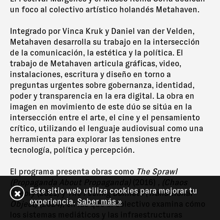
un foco al colectivo artístico holandés Metahaven.
Integrado por Vinca Kruk y Daniel van der Velden,
Metahaven desarrolla su trabajo en la intersección
de la comunicación, la estética y la política. El
trabajo de Metahaven articula gráficas, video,
instalaciones, escritura y diseño en torno a
preguntas urgentes sobre gobernanza, identidad,
poder y transparencia en la era digital. La obra en
imagen en movimiento de este dúo se sitúa en la
intersección entre el arte, el cine y el pensamiento
crítico, utilizando el lenguaje audiovisual como una
herramienta para explorar las tensiones entre
tecnología, política y percepción.
El programa presenta obras como
The Sprawl
(Propaganda About Propaganda)
(2016)
, (Chaos
Este sitio web utiliza cookies para mejorar tu
Theory
(2021) y
The Feeling Sonnets (Transitional
experiencia.
Saber más »
Object)
(2024), en las que el colectivo examina cómo
los sistemas mediáticos y las infraestructuras